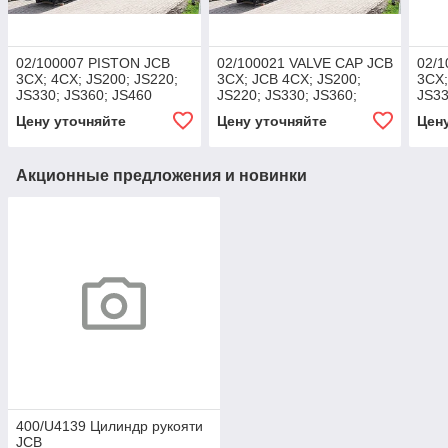
02/100007 PISTON JCB
02/100021 VALVE CAP JCB
02/
3CX; 4CX; JS200; JS220;
3CX; JCB 4CX; JS200;
3CX;
JS330; JS360; JS460
JS220; JS330; JS360;
JS33
JS460
Цену уточняйте
Цену уточняйте
Цен
Акционные предложения и новинки
400/U4139 Цилиндр рукояти
JCB