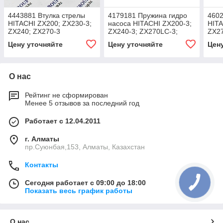
4443881 Втулка стрелы
4179181 Пружина гидро
4602
HITACHI ZX200; ZX230-3;
насоса HITACHI ZX200-3;
HITA
ZX240; ZX270-3
ZX240-3; ZX270LC-3;
ZX27
Цену уточняйте
Цену уточняйте
Цен
О нас
Рейтинг не сформирован
Менее 5 отзывов за последний год
Работает с 12.04.2011
г. Алматы
пр.Суюнбая,153, Алматы, Казахстан
Контакты
Сегодня работает с 09:00 до 18:00
Показать весь график работы
О нас