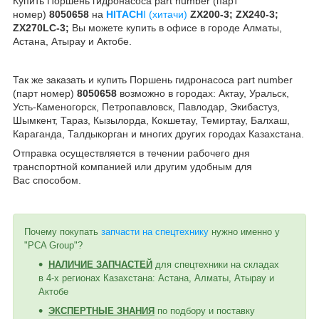
Купить Поршень гидронасоса part number (парт
номер)
8050658
на
HITACH
I (хитачи)
ZX200-3; ZX240-3;
ZX270LC-3;
Вы можете купить в офисе в городе Алматы,
Астана, Атырау и Актобе.
Так же заказать и купить
Поршень гидронасоса part number
(парт номер)
8050658
возможно в городах: Актау, Уральск,
Усть-Каменогорск, Петропавловск, Павлодар, Экибастуз,
Шымкент, Тараз, Кызылорда, Кокшетау, Темиртау, Балхаш,
Караганда, Талдыкорган и многих других городах Казахстана.
Отправка осуществляется в течении рабочего дня
транспортной компанией или другим удобным
для
Вас
способом
.
Почему покупать
запчасти на спецтехнику
нужно именно у
"PCA Group"?
НАЛИЧИЕ ЗАПЧАСТЕЙ
для спецтехники на складах
в 4-х регионах Казахстана: Астана, Алматы, Атырау и
Актобе
ЭКСПЕРТНЫЕ ЗНАНИЯ
по подбору и поставку