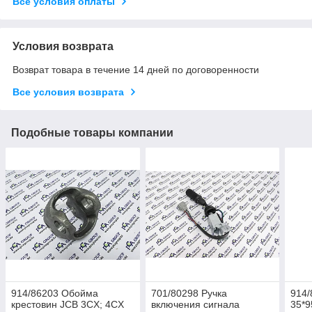
Все условия оплаты
Условия возврата
Возврат товара в течение 14 дней по договоренности
Все условия возврата
Подобные товары компании
914/86203 Обойма
701/80298 Ручка
914/
крестовин JCB 3CX; 4CX
включения сигнала
35*9