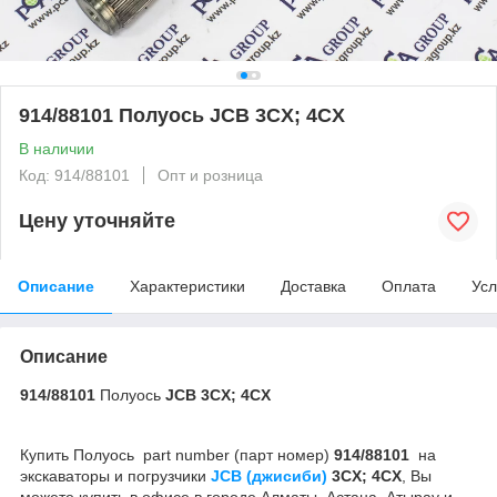
914/88101 Полуось JCB 3CX; 4CX
В наличии
Код: 914/88101
Опт и розница
Цену уточняйте
Описание
Характеристики
Доставка
Оплата
Усл
Описание
914/88101
Полуось
JCB 3CX; 4CX
Купить Полуось part number (парт номер)
914/88101
на
экскаваторы и погрузчики
JCB (джисиби)
3CX; 4CX
, Вы
можете купить в офисе в городе Алматы, Астана, Атырау и