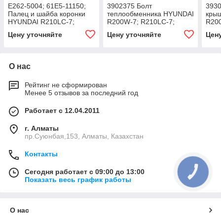
E262-5004; 61E5-11150;
3902375 Болт
3930
Палец и шайба коронки
теплообменника HYUNDAI
крыш
HYUNDAI R210LC-7;
R200W-7; R210LC-7;
R200
R250LC-7; R305LC-7 ;
R250LC-7;
R250
Цену уточняйте
Цену уточняйте
Цен
О нас
Рейтинг не сформирован
Менее 5 отзывов за последний год
Работает с 12.04.2011
г. Алматы
пр.Суюнбая,153, Алматы, Казахстан
Контакты
Сегодня работает с 09:00 до 13:00
КНОПКА
СВЯЗИ
Показать весь график работы
О нас