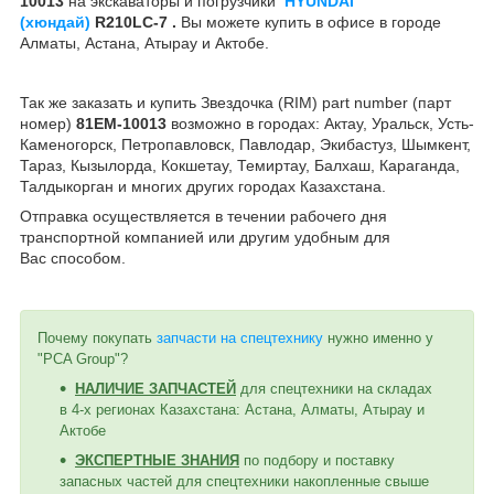
10013
на экскаваторы и погрузчики
HYUNDAI
(хюндай)
R210LC-7 .
Вы можете купить в офисе в городе
Алматы, Астана, Атырау и Актобе.
Так же заказать и купить Звездочка (RIM) part number (парт
номер)
81EM-10013
возможно в городах: Актау, Уральск, Усть-
Каменогорск, Петропавловск, Павлодар, Экибастуз, Шымкент,
Тараз, Кызылорда, Кокшетау, Темиртау, Балхаш, Караганда,
Талдыкорган и многих других городах Казахстана.
Отправка осуществляется в течении рабочего дня
транспортной компанией или другим удобным
для
Вас
способом
.
Почему покупать
запчасти на спецтехнику
нужно именно у
"PCA Group"?
НАЛИЧИЕ ЗАПЧАСТЕЙ
для спецтехники на складах
в 4-х регионах Казахстана: Астана, Алматы, Атырау и
Актобе
ЭКСПЕРТНЫЕ ЗНАНИЯ
по подбору и поставку
запасных частей для спецтехники накопленные свыше