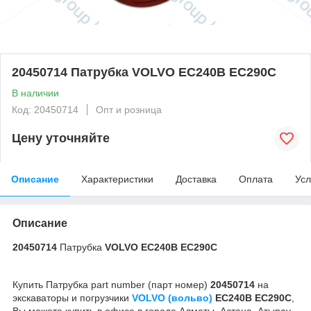
20450714 Патрубка VOLVO EC240B EC290C
В наличии
Код: 20450714
Опт и розница
Цену уточняйте
Описание
Характеристики
Доставка
Оплата
Усл
Описание
20450714
Патрубка
VOLVO EC240B EC290C
Купить Патрубка part number (парт номер)
20450714
на
экскаваторы и погрузчики
VOLVO (вольво)
EC240B EC290C
,
Вы можете купить в офисе в городе Алматы, Астана, Атырау