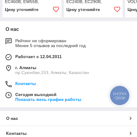
EC460B; EW55B;
EC240B, EC290B,
VOL
Цену уточняйте
Цену уточняйте
Цен
О нас
Рейтинг не сформирован
Менее 5 отзывов за последний год
Работает с 12.04.2011
г. Алматы
пр.Суюнбая,153, Алматы, Казахстан
Контакты
КНОПКА
Сегодня выходной
СВЯЗИ
Показать весь график работы
О нас
Контакты