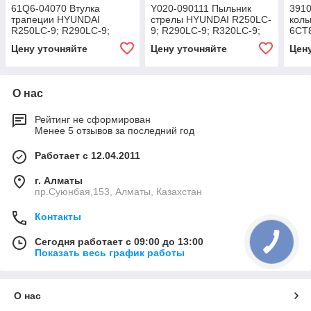
61Q6-04070 Втулка
Y020-090111 Пыльник
3910
трапеции HYUNDAI
стрелы HYUNDAI R250LC-
кол
R250LC-9; R290LC-9;
9; R290LC-9; R320LC-9;
6CT8
R320LC-9; R360LC-9;
R360LC-9;
R290
Цену уточняйте
Цену уточняйте
Цен
О нас
Рейтинг не сформирован
Менее 5 отзывов за последний год
Работает с 12.04.2011
г. Алматы
пр.Суюнбая,153, Алматы, Казахстан
Контакты
Сегодня работает с 09:00 до 13:00
Показать весь график работы
О нас