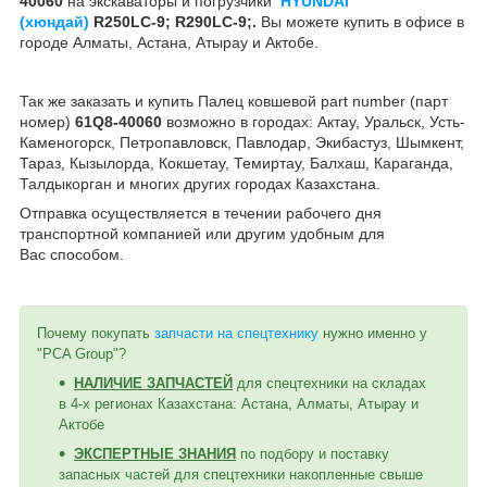
40060
на экскаваторы и погрузчики
HYUNDAI
(хюндай)
R250LC-9; R290LC-9;.
Вы можете купить в офисе в
городе Алматы, Астана, Атырау и Актобе.
Так же заказать и купить Палец ковшевой part number (парт
номер)
61Q8-40060
возможно в городах: Актау, Уральск, Усть-
Каменогорск, Петропавловск, Павлодар, Экибастуз, Шымкент,
Тараз, Кызылорда, Кокшетау, Темиртау, Балхаш, Караганда,
Талдыкорган и многих других городах Казахстана.
Отправка осуществляется в течении рабочего дня
транспортной компанией или другим удобным
для
Вас
способом
.
Почему покупать
запчасти на спецтехнику
нужно именно у
"PCA Group"?
НАЛИЧИЕ ЗАПЧАСТЕЙ
для спецтехники на складах
в 4-х регионах Казахстана: Астана, Алматы, Атырау и
Актобе
ЭКСПЕРТНЫЕ ЗНАНИЯ
по подбору и поставку
запасных частей для спецтехники накопленные свыше