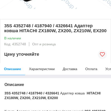
35S 4352748 / 4187940 / 4326641 Адаптер
ковша HITACHI ZX180W, ZX200, ZX210W, EX200
В наличии
Код: 4352748
Опт и розница
Цену уточняйте
Описание
Характеристики
Доставка
Оплата
Усл
Описание
35S 4352748 / 4187940 / 4326641
Адаптер ковша
HITACHI
ZX180W, ZX200, ZX210W, EX200