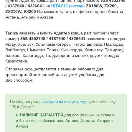
Купить Адаптер ковша part number (парт номер)
35S 4352748
/ 4187940 / 4326641
на
HITACH
I (хитачи)
ZX180W, ZX200,
ZX210W, EX200
Вы можете купить в офисе в городе Алматы,
Астана, Атырау и Актобе.
Так же заказать и купить
Адаптер ковша part number (парт
номер)
35S 4352748 / 4187940 / 4326641
возможно в городах:
Актау, Уральск, Усть-Каменогорск, Петропавловск, Павлодар,
Экибастуз, Шымкент, Тараз, Кызылорда, Кокшетау, Темиртау,
Балхаш, Караганда, Талдыкорган и многих других городах
Казахстана.
Отправка осуществляется в течении рабочего дня
транспортной компанией или другим удобным
для
Вас
способом
.
Почему покупать
запчасти на спецтехнику
нужно именно у
"PCA Group"?
НАЛИЧИЕ ЗАПЧАСТЕЙ
для спецтехники на складах
в 4-х регионах Казахстана: Астана, Алматы, Атырау и
Актобе