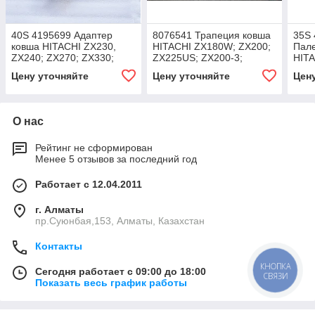
40S 4195699 Адаптер
8076541 Трапеция ковша
35S 
ковша HITACHI ZX230,
HITACHI ZX180W; ZX200;
Пале
ZX240; ZX270; ZX330;
ZX225US; ZX200-3;
HITA
EX220; EX270; EX300;
ZX2
Цену уточняйте
Цену уточняйте
Цен
О нас
Рейтинг не сформирован
Менее 5 отзывов за последний год
Работает с 12.04.2011
г. Алматы
пр.Суюнбая,153, Алматы, Казахстан
Контакты
КНОПКА
Сегодня работает с 09:00 до 18:00
СВЯЗИ
Показать весь график работы