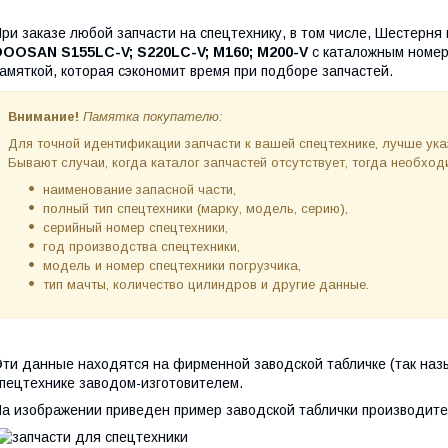
ри заказе любой запчасти на спецтехнику, в том числе, Шестерня
DOOSAN S155LC-V; S220LC-V; M160; M200-V
с каталожным номе
амяткой, которая сэкономит время при подборе запчастей.
Внимание!
Памятка покупателю:
Для точной идентификации запчасти к вашей спецтехнике, лучше ук
Бывают случаи, когда каталог запчастей отсутствует, тогда необх
наименование запасной части,
полный тип спецтехники (марку, модель, серию),
серийный номер спецтехники,
год производства спецтехники,
модель и номер спецтехники погрузчика,
тип мачты, количество цилиндров и другие данные.
ти данные находятся на фирменной заводской табличке (так наз
пецтехнике заводом-изготовителем.
а изображении приведен пример заводской таблички производите