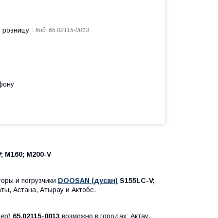
в розницу
Код:
65.02115-0013
фону
 M160; M200-V
торы и погрузчики
DOOSAN (дусан)
S155LC-V;
ты, Астана, Атырау и Актобе.
мер)
65.02115-0013
возможно в городах: Актау,