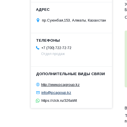
У
Б
О
пр.Суюнбая,153, Алматы, Казахстан
+7 (700) 722-72-72
Отдел продаж
http://www.pcagroup.kz
info@pcagoup.kz
https://clck.ru/326aWt
В
Т
п