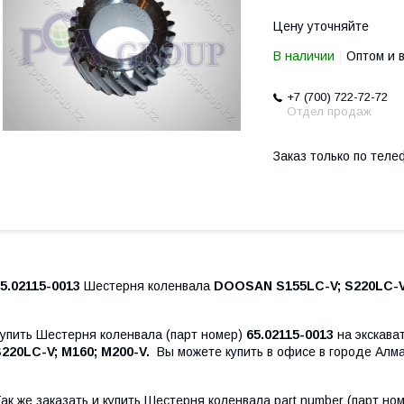
Цену уточняйте
В наличии
Оптом и 
+7 (700) 722-72-72
Отдел продаж
Заказ только по теле
5.02115-0013
Шестерня коленвала
DOOSAN S155LC-V; S220LC-V;
упить Шестерня коленвала (парт номер)
65.02115-0013
на экскава
220LC-V; M160; M200-V.
Вы можете купить в офисе в городе Алма
ак же заказать и купить Шестерня коленвала part number (парт но