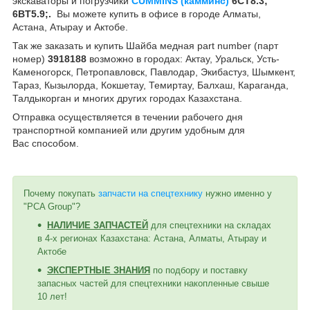
экскаваторы и погрузчики
CUMMINS (камминс)
6CT8.3;
6BT5.9;.
Вы можете купить в офисе в городе Алматы,
Астана, Атырау и Актобе.
Так же заказать и купить Шайба медная part number (парт
номер)
3918188
возможно в городах: Актау, Уральск, Усть-
Каменогорск, Петропавловск, Павлодар, Экибастуз, Шымкент,
Тараз, Кызылорда, Кокшетау, Темиртау, Балхаш, Караганда,
Талдыкорган и многих других городах Казахстана.
Отправка осуществляется в течении рабочего дня
транспортной компанией или другим удобным
для
Вас
способом
.
Почему покупать
запчасти на спецтехнику
нужно именно у
"PCA Group"?
НАЛИЧИЕ ЗАПЧАСТЕЙ
для спецтехники на складах
в 4-х регионах Казахстана: Астана, Алматы, Атырау и
Актобе
ЭКСПЕРТНЫЕ ЗНАНИЯ
по подбору и поставку
запасных частей для спецтехники накопленные свыше
10 лет!