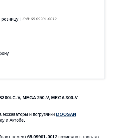
в розницу
Код:
65.09901-0012
фону
300LC-V, MEGA 250-V, MEGA 300-V
а экскаваторы и погрузчики
DOOSAN
ау и Актобе.
 (парт номер)
65.09901-0012
возможно в городах: