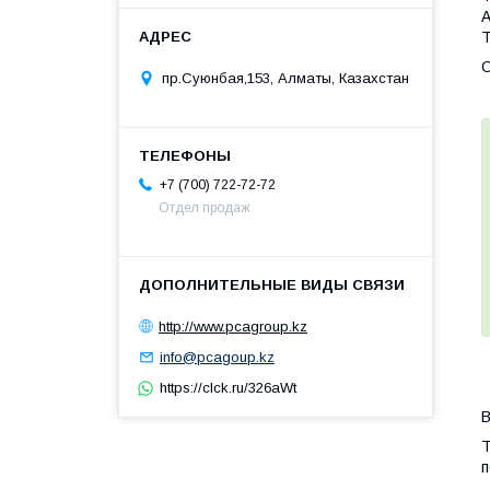
А
Т
О
пр.Суюнбая,153, Алматы, Казахстан
+7 (700) 722-72-72
Отдел продаж
http://www.pcagroup.kz
info@pcagoup.kz
https://clck.ru/326aWt
В
Т
п