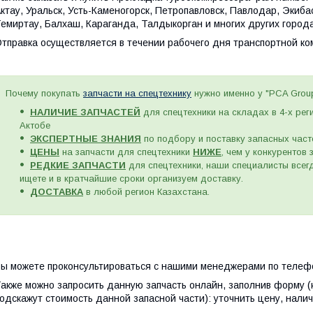
ктау, Уральск, Усть-Каменогорск, Петропавловск, Павлодар, Экиб
емиртау, Балхаш, Караганда, Талдыкорган и многих других города
тправка осуществляется в течении рабочего дня транспортной к
Почему покупать
запчасти на спецтехнику
нужно именно у "PCA Grou
НАЛИЧИЕ ЗАПЧАСТЕЙ
для спецтехники на складах в 4-х рег
Актобе
ЭКСПЕРТНЫЕ ЗНАНИЯ
по подбору и поставку запасных част
ЦЕНЫ
на запчасти для спецтехники
НИЖЕ
, чем у конкурентов
РЕДКИЕ ЗАПЧАСТИ
для спецтехники, наши специалисты всегд
ищете и в кратчайшие сроки организуем доставку.
ДОСТАВКА
в любой регион Казахстана.
ы можете проконсультироваться с нашими менеджерами по телефо
акже можно запросить данную запчасть онлайн, заполнив форму (
одскажут стоимость данной запасной части): уточнить цену, налич