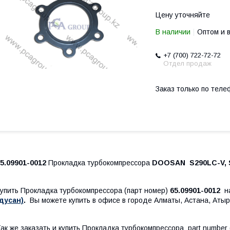
Цену уточняйте
В наличии
Оптом и 
+7 (700) 722-72-72
Отдел продаж
Заказ только по теле
5.09901-0012
Прокладка турбокомпрессора
DOOSAN S290LC-V, S
упить Прокладка турбокомпрессора (парт номер)
65.09901-0012
н
дусан)
.
Вы можете купить в офисе в городе Алматы, Астана, Атыр
ак же заказать и купить Прокладка турбокомпрессора part number