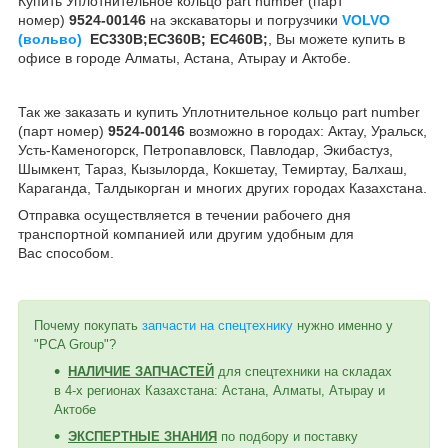
Купить Уплотнительное кольцо part number (парт
номер)
9524-00146
на экскаваторы и погрузчики
VOLVO
(вольво)
EC330B;EC360B; EC460B;
,
Вы можете купить в
офисе в городе Алматы, Астана, Атырау и Актобе.
Так же заказать и купить Уплотнительное кольцо part number
(парт номер)
9524-00146
возможно в городах: Актау, Уральск,
Усть-Каменогорск, Петропавловск, Павлодар, Экибастуз,
Шымкент, Тараз, Кызылорда, Кокшетау, Темиртау, Балхаш,
Караганда, Талдыкорган и многих других городах Казахстана.
Отправка осуществляется в течении рабочего дня
транспортной компанией или другим удобным
для
Вас
способом
.
Почему покупать
запчасти на спецтехнику
нужно именно у
"PCA Group"?
НАЛИЧИЕ ЗАПЧАСТЕЙ
для спецтехники на складах
в 4-х регионах Казахстана: Астана, Алматы, Атырау и
Актобе
ЭКСПЕРТНЫЕ ЗНАНИЯ
по подбору и поставку