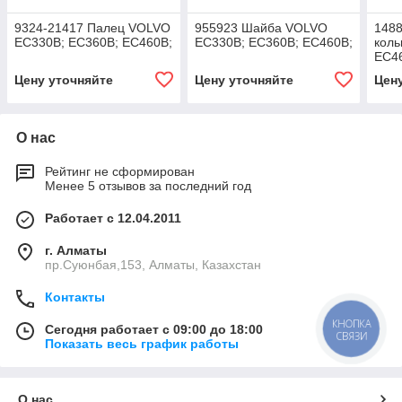
9324-21417 Палец VOLVO
955923 Шайба VOLVO
1488
EC330B; EC360B; EC460B;
EC330B; EC360B; EC460B;
кол
EC4
Цену уточняйте
Цену уточняйте
Цен
О нас
Рейтинг не сформирован
Менее 5 отзывов за последний год
Работает с 12.04.2011
г. Алматы
пр.Суюнбая,153, Алматы, Казахстан
Контакты
КНОПКА
Сегодня работает с 09:00 до 18:00
СВЯЗИ
Показать весь график работы
О нас