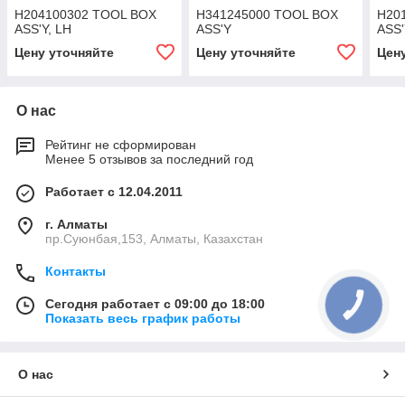
H204100302 TOOL BOX
H341245000 TOOL BOX
H20
ASS'Y, LH
ASS'Y
ASS
Цену уточняйте
Цену уточняйте
Цен
О нас
Рейтинг не сформирован
Менее 5 отзывов за последний год
Работает с 12.04.2011
г. Алматы
пр.Суюнбая,153, Алматы, Казахстан
Контакты
Сегодня работает с 09:00 до 18:00
КНОПКА
СВЯЗИ
Показать весь график работы
О нас