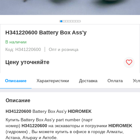
H341220600 Battery Box Ass'y
В наличии
Код: H341220600
Опт и розница
Цену уточняйте
Описание
Характеристики
Доставка
Оплата
Усл
Описание
H341220600
Battery Box Ass'y
HIDROMEK
Купить Battery Box Ass'y
part number (парт
номер)
H341220600
на экскаваторы и погрузчики
HIDROMEK
(гидромек)
, Вы можете купить в офисе в городе Алматы,
Астана, Атырау и Актобе.