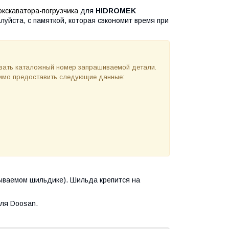
кскаватора-погрузчика
для
HIDROMEK
алуйста, с памяткой, которая сэкономит время при
азать каталожный номер запрашиваемой детали.
одимо предоставить следующие данные:
ываемом шильдике). Шильда крепится на
ля Doosan.