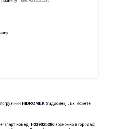
в розницу
Код:
H239025286
фону
 погрузчики
HIDROMEK
(гидромек)
, Вы можете
er (парт номер)
H239025286
возможно в городах: