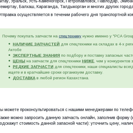
ктау, Уральск, Усть-Каменогорск, Петропавловск, Павлодар, Экиб
емиртау, Балхаш, Караганда, Талдыкорган и многих других города
тправка осуществляется в течении рабочего дня транспортной к
Почему покупать запчасти на
спецтехнику
нужно именно у "PCA Grou
НАЛИЧИЕ ЗАПЧАСТЕЙ
для спецтехники на складах в 4-х рег
Актобе
ЭКСПЕРТНЫЕ ЗНАНИЯ
по подбору и поставку запасных част
ЦЕНЫ
на запчасти для спецтехники
НИЖЕ
, чем у конкурентов
РЕДКИЕ ЗАПЧАСТИ
для спецтехники, наши специалисты всегд
ищете и в кратчайшие сроки организуем доставку.
ДОСТАВКА
в любой регион Казахстана.
ы можете проконсультироваться с нашими менеджерами по телефо
акже можно запросить данную запчасть онлайн, заполнив форму (
одскажут стоимость данной запасной части): уточнить цену, налич