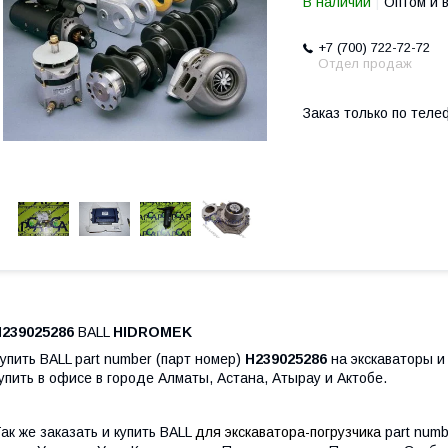
В наличии
Оптом и 
+7 (700) 722-72-72
Отдел продаж
Заказ только по теле
H239025286
BALL
HIDROMEK
упить BALL
part number (парт номер)
H239025286
на экскаваторы и
упить в офисе в городе Алматы, Астана, Атырау и Актобе.
ак же заказать и купить BALL
для экскаватора-погрузчика
part numb