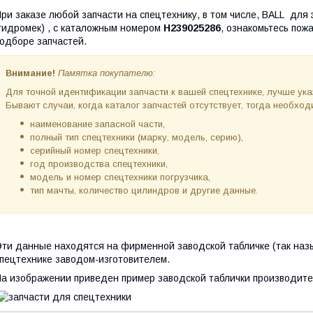
ри заказе любой запчасти на спецтехнику, в том числе, BALL
для э
гидромек)
,
с каталожным номером
H239025286
, ознакомьтесь пож
одборе запчастей.
Внимание!
Памятка покупателю:
Для точной идентификации запчасти к вашей спецтехнике, лучше ук
Бывают случаи, когда каталог запчастей отсутствует, тогда необх
наименование запасной части,
полный тип спецтехники (марку, модель, серию),
серийный номер спецтехники,
год производства спецтехники,
модель и номер спецтехники погрузчика,
тип мачты, количество цилиндров и другие данные.
ти данные находятся на фирменной заводской табличке (так наз
пецтехнике заводом-изготовителем.
а изображении приведен пример заводской таблички производите