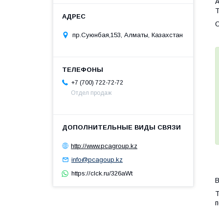
А
Т
О
пр.Суюнбая,153, Алматы, Казахстан
+7 (700) 722-72-72
Отдел продаж
http://www.pcagroup.kz
info@pcagoup.kz
https://clck.ru/326aWt
В
Т
п