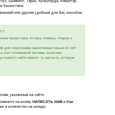
астуз, Шымкент, Тараз, Кызылорда, Кокшетау,
х Казахстана.
омпанией или другим удобным
для Вас
способом
.
p"?
ионах Казахстана: Астана, Алматы, Атырау и
ей для спецтехники накопленные свыше 10 лет!
 за счет отлаженной системы логистики.
а помогут найти именно ту запчасть, которую
нам, указанным на сайте.
кликните на кнопку
НАПИСАТЬ НАМ
и Вам
ие и количество на складе.