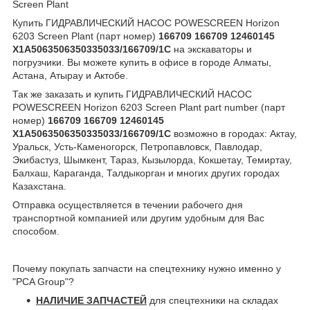
Screen Plant
Купить ГИДРАВЛИЧЕСКИЙ НАСОС POWESCREEN Horizon
6203 Screen Plant (парт номер)
166709 166709 12460145
X1A5063506350335033/166709/1C
на экскаваторы и
погрузчики. Вы можете купить в офисе в городе Алматы,
Астана, Атырау и Актобе.
Так же заказать и купить ГИДРАВЛИЧЕСКИЙ НАСОС
POWESCREEN Horizon 6203 Screen Plant part number (парт
номер)
166709 166709 12460145
X1A5063506350335033/166709/1C
возможно в городах: Актау,
Уральск, Усть-Каменогорск, Петропавловск, Павлодар,
Экибастуз, Шымкент, Тараз, Кызылорда, Кокшетау, Темиртау,
Балхаш, Караганда, Талдыкорган и многих других городах
Казахстана.
Отправка осуществляется в течении рабочего дня
транспортной компанией или другим удобным для Вас
способом.
Почему покупать запчасти на спецтехнику нужно именно у
"PCA Group"?
НАЛИЧИЕ ЗАПЧАСТЕЙ
для спецтехники на складах