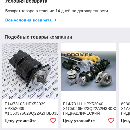
Условия возврата
Возврат товара в течение 14 дней по договоренности
Все условия возврата
Подобные товары компании
F14/73105 HPX52039
F14/73111 HPX52040
8930
HPX52039
X1C50465023Q22A2H3B0X3BC
X1A
X1C50375029Q22A2H3B03BC
ГИДРАВЛИЧЕСКИЙ
ГИД
ГИДРАВЛИЧЕСКИЙ
НАСОС HIDROMEK 102S-
НАС
Цену уточняйте
Цену уточняйте
Цен
НАСОС HIDROMEK
102B ( UPGRADE OF
CHI
(UPGRADE OF HPX52001)
HPX52005)