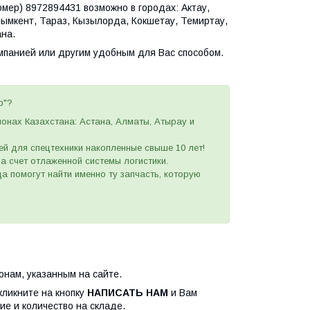
ер) 8972894431 возможно в городах: Актау,
Шымкент, Тараз, Кызылорда, Кокшетау, Темиртау,
ана.
омпанией или другим удобным
для Вас
способом
.
p"?
ионах Казахстана: Астана, Алматы, Атырау и
ей для спецтехники накопленные свыше 10 лет!
 за счет отлаженной системы логистики.
а помогут найти именно ту запчасть, которую
нам, указанным на сайте.
кликните на кнопку
НАПИСАТЬ НАМ
и Вам
ие и количество на складе.