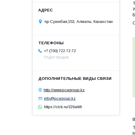
Т
У
Б
пр.Суюнбая,153, Алматы, Казахстан
О
+7 (700) 722-72-72
Отдел продаж
http://www.pcagroup.kz
info@pcagoup.kz
https://clck.ru/326aWt
В
Т
п