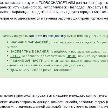
ак же заказать и купить
TURBOCHARGER ASM part number (парт ном
ральск, Усть-Каменогорск, Петропавловск, Павлодар, Экибастуз, 
алхаш, Караганда, Талдыкорган и многих других городах Казахст
тправка осуществляется в течении рабочего дня транспортной к
Почему покупать
запчасти на спецтехнику
нужно именно у "PCA Grou
НАЛИЧИЕ ЗАПЧАСТЕЙ
для спецтехники на складах в 4-х рег
Актобе
ЭКСПЕРТНЫЕ ЗНАНИЯ
по подбору и поставку запасных част
ЦЕНЫ
на запчасти для спецтехники
НИЖЕ
, чем у конкурентов
РЕДКИЕ ЗАПЧАСТИ
для спецтехники, наши специалисты всегд
ищете и в кратчайшие сроки организуем доставку.
ДОСТАВКА
в любой регион Казахстана.
ы можете проконсультироваться с нашими менеджерами по телефо
акже можно запросить данную запчасть онлайн, заполнив форму (
одскажут стоимость данной запасной части): уточнить цену, налич