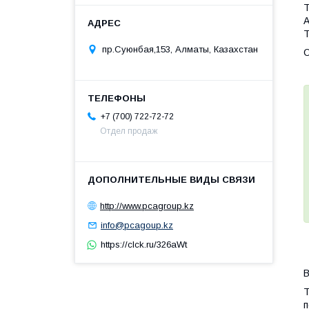
Т
А
Т
пр.Суюнбая,153, Алматы, Казахстан
О
+7 (700) 722-72-72
Отдел продаж
http://www.pcagroup.kz
info@pcagoup.kz
https://clck.ru/326aWt
В
Т
п