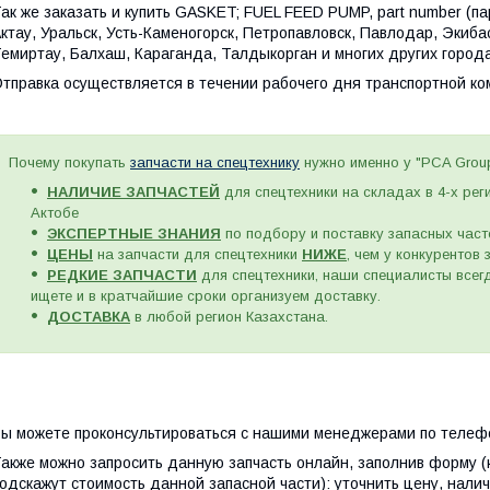
ак же заказать и купить
GASKET; FUEL FEED PUMP, part number (па
ктау, Уральск, Усть-Каменогорск, Петропавловск, Павлодар, Экиб
емиртау, Балхаш, Караганда, Талдыкорган и многих других города
тправка осуществляется в течении рабочего дня транспортной к
Почему покупать
запчасти на спецтехнику
нужно именно у "PCA Grou
НАЛИЧИЕ ЗАПЧАСТЕЙ
для спецтехники на складах в 4-х рег
Актобе
ЭКСПЕРТНЫЕ ЗНАНИЯ
по подбору и поставку запасных част
ЦЕНЫ
на запчасти для спецтехники
НИЖЕ
, чем у конкурентов
РЕДКИЕ ЗАПЧАСТИ
для спецтехники, наши специалисты всегд
ищете и в кратчайшие сроки организуем доставку.
ДОСТАВКА
в любой регион Казахстана.
ы можете проконсультироваться с нашими менеджерами по телефо
акже можно запросить данную запчасть онлайн, заполнив форму (
одскажут стоимость данной запасной части): уточнить цену, налич