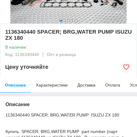
1136340440 SPACER; BRG,WATER PUMP ISUZU
ZX 180
В наличии
Код: 1136340440
Опт и розница
Цену уточняйте
Описание
Характеристики
Доставка
Оплата
Усл
Описание
1136340440 SPACER; BRG,WATER PUMP ISUZU ZX 180
Купить SPACER; BRG,WATER PUMP part number (парт