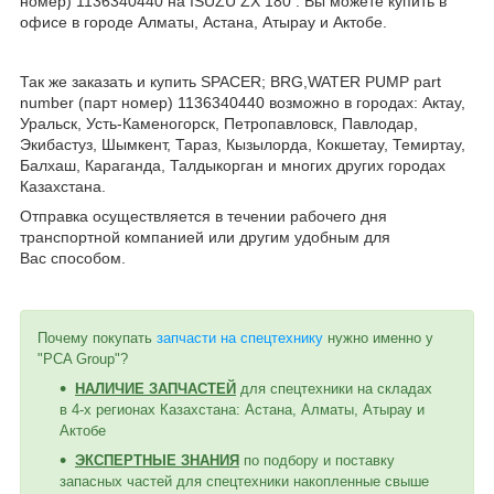
номер) 1136340440 на ISUZU ZX 180 . Вы можете купить в
офисе в городе Алматы, Астана, Атырау и Актобе.
Так же заказать и купить
SPACER; BRG,WATER PUMP part
number (парт номер) 1136340440 возможно в городах: Актау,
Уральск, Усть-Каменогорск, Петропавловск, Павлодар,
Экибастуз, Шымкент, Тараз, Кызылорда, Кокшетау, Темиртау,
Балхаш, Караганда, Талдыкорган и многих других городах
Казахстана.
Отправка осуществляется в течении рабочего дня
транспортной компанией или другим удобным
для
Вас
способом
.
Почему покупать
запчасти на спецтехнику
нужно именно у
"PCA Group"?
НАЛИЧИЕ ЗАПЧАСТЕЙ
для спецтехники на складах
в 4-х регионах Казахстана: Астана, Алматы, Атырау и
Актобе
ЭКСПЕРТНЫЕ ЗНАНИЯ
по подбору и поставку
запасных частей для спецтехники накопленные свыше