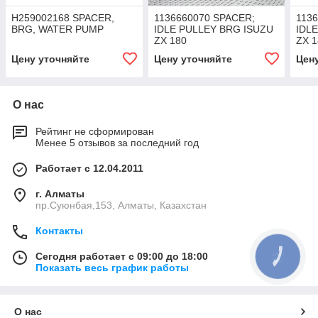
H259002168 SPACER,
1136660070 SPACER;
113
BRG, WATER PUMP
IDLE PULLEY BRG ISUZU
IDL
ZX 180
ZX 1
Цену уточняйте
Цену уточняйте
Цен
О нас
Рейтинг не сформирован
Менее 5 отзывов за последний год
Работает с 12.04.2011
г. Алматы
пр.Суюнбая,153, Алматы, Казахстан
Контакты
Сегодня работает с 09:00 до 18:00
КНОПКА
СВЯЗИ
Показать весь график работы
О нас