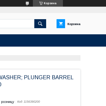
Корзина
Корзина
 WASHER; PLUNGER BARREL
0
в розницу
Код:
1156390200