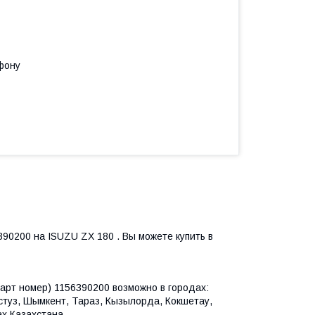
фону
0200 на ISUZU ZX 180 . Вы можете купить в
рт номер) 1156390200 возможно в городах:
астуз, Шымкент, Тараз, Кызылорда, Кокшетау,
х Казахстана.