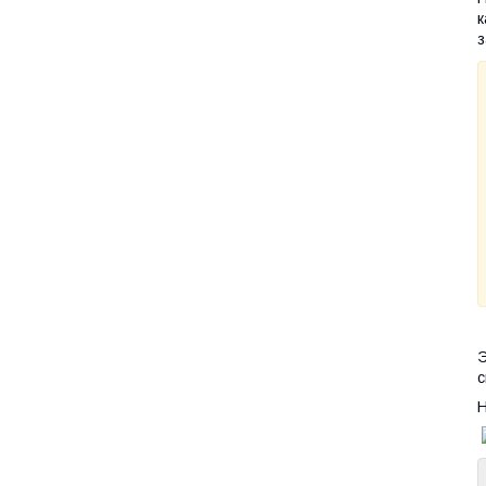
к
з
Э
с
Н