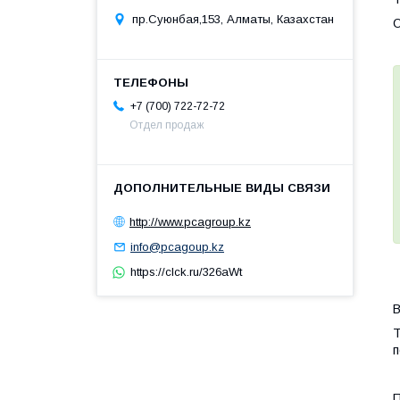
пр.Суюнбая,153, Алматы, Казахстан
О
+7 (700) 722-72-72
Отдел продаж
http://www.pcagroup.kz
info@pcagoup.kz
https://clck.ru/326aWt
В
Т
п
П