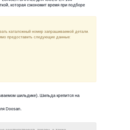
ткой, которая сэкономит время при подборе
азать каталожный номер запрашиваемой детали.
одимо предоставить следующие данные:
ываемом шильдике). Шильда крепится на
ля Doosan.
е соответствовать товару, а также