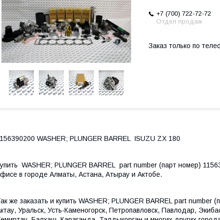
+7 (700) 722-72-72
Отдел продаж
Заказ только по теле
1156390200 WASHER; PLUNGER BARREL ISUZU ZX 180
упить WASHER; PLUNGER BARREL part number (парт номер) 115639
фисе в городе Алматы, Астана, Атырау и Актобе.
ак же заказать и купить
WASHER; PLUNGER BARREL part number (па
ктау, Уральск, Усть-Каменогорск, Петропавловск, Павлодар, Экиб
емиртау, Балхаш, Караганда, Талдыкорган и многих других города