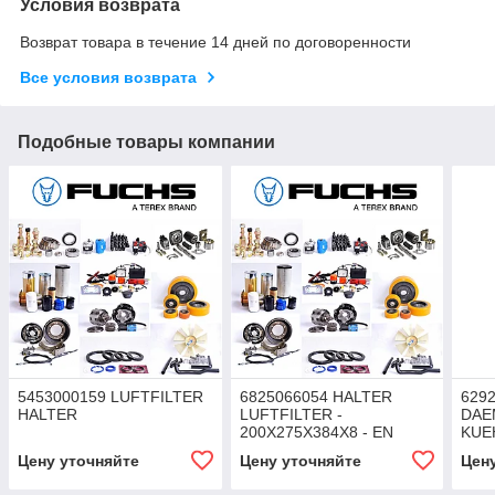
Условия возврата
Возврат товара в течение 14 дней по договоренности
Все условия возврата
Подобные товары компании
5453000159 LUFTFILTER
6825066054 HALTER
629
HALTER
LUFTFILTER -
DAE
200X275X384X8 - EN
KUE
10149-2 - S355MC
LUFT
Цену уточняйте
Цену уточняйте
Цен
INTLACK2 (RAL 7024)
471S