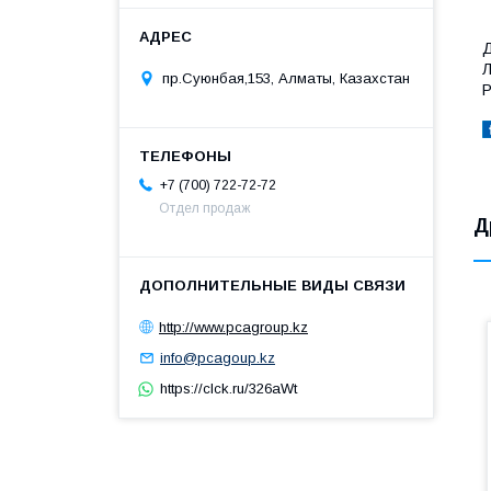
Д
Л
пр.Суюнбая,153, Алматы, Казахстан
Р
+7 (700) 722-72-72
Отдел продаж
Д
http://www.pcagroup.kz
info@pcagoup.kz
https://clck.ru/326aWt