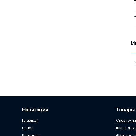
Т
С
И
Навигация
Товары 
Главная
Спецтехни
О нас
Шины для 
Контакты
Фильтры д