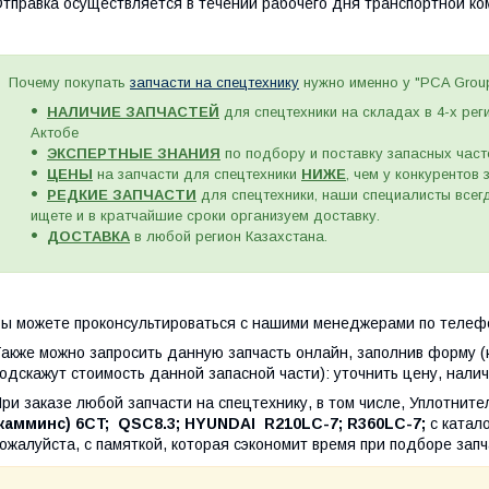
тправка осуществляется в течении рабочего дня транспортной к
Почему покупать
запчасти на спецтехнику
нужно именно у "PCA Grou
НАЛИЧИЕ ЗАПЧАСТЕЙ
для спецтехники на складах в 4-х рег
Актобе
ЭКСПЕРТНЫЕ ЗНАНИЯ
по подбору и поставку запасных част
ЦЕНЫ
на запчасти для спецтехники
НИЖЕ
, чем у конкурентов
РЕДКИЕ ЗАПЧАСТИ
для спецтехники, наши специалисты всегд
ищете и в кратчайшие сроки организуем доставку.
ДОСТАВКА
в любой регион Казахстана.
ы можете проконсультироваться с нашими менеджерами по телефо
акже можно запросить данную запчасть онлайн, заполнив форму (
одскажут стоимость данной запасной части): уточнить цену, налич
ри заказе любой запчасти на спецтехнику, в том числе, Уплотнит
(камминс)
6CT; QSC8.3; HYUNDAI R210LC-7; R360LC-7;
с ката
ожалуйста, с памяткой, которая сэкономит время при подборе запч