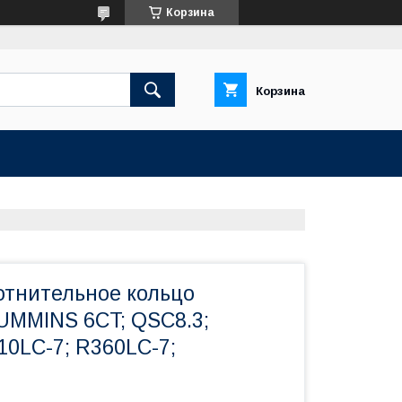
Корзина
Корзина
отнительное кольцо
UMMINS 6CT; QSC8.3;
0LC-7; R360LC-7;