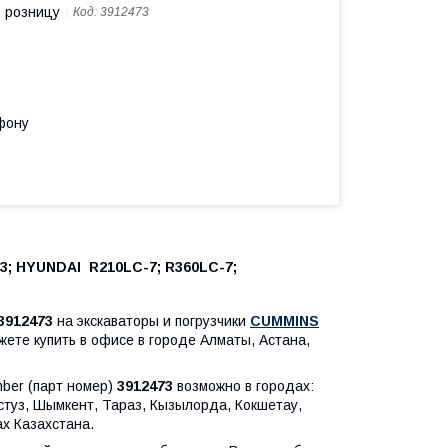
в розницу
Код:
3912473
фону
; HYUNDAI R210LC-7; R360LC-7;
3912473
на экскаваторы и погрузчики
CUMMINS
жете купить в офисе в городе Алматы, Астана,
mber (парт номер)
3912473
возможно в городах:
астуз, Шымкент, Тараз, Кызылорда, Кокшетау,
х Казахстана.