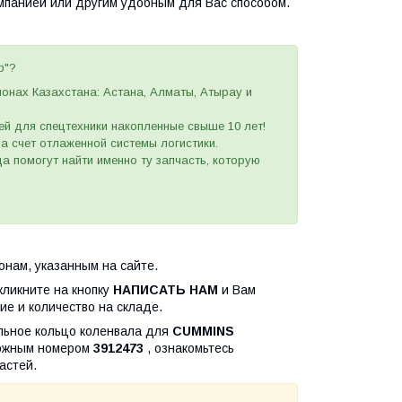
омпанией или другим удобным
для Вас
способом
.
p"?
ионах Казахстана: Астана, Алматы, Атырау и
ей для спецтехники накопленные свыше 10 лет!
 за счет отлаженной системы логистики.
а помогут найти именно ту запчасть, которую
нам, указанным на сайте.
кликните на кнопку
НАПИСАТЬ НАМ
и Вам
ие и количество на складе.
ельное кольцо коленвала для
CUMMINS
ложным номером
3912473
, ознакомьтесь
астей.