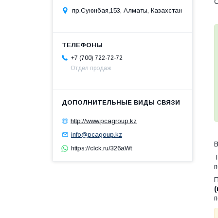
О
пр.Суюнбая,153, Алматы, Казахстан
+7 (700) 722-72-72
Отдел продаж
http://www.pcagroup.kz
info@pcagoup.kz
В
https://clck.ru/326aWt
Т
п
П
п