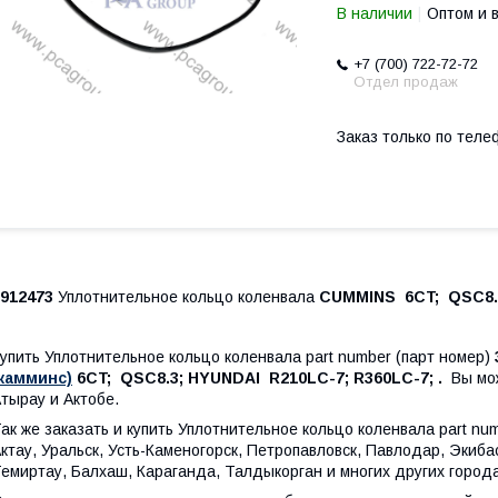
В наличии
Оптом и 
+7 (700) 722-72-72
Отдел продаж
Заказ только по теле
3912473
Уплотнительное кольцо коленвала
CUMMINS 6CT; QSC8.3
упить Уплотнительное кольцо коленвала part number (парт номер)
(камминс)
6CT; QSC8.3; HYUNDAI R210LC-7; R360LC-7; .
Вы мо
тырау и Актобе.
ак же заказать и купить Уплотнительное кольцо коленвала part nu
ктау, Уральск, Усть-Каменогорск, Петропавловск, Павлодар, Экиб
емиртау, Балхаш, Караганда, Талдыкорган и многих других города