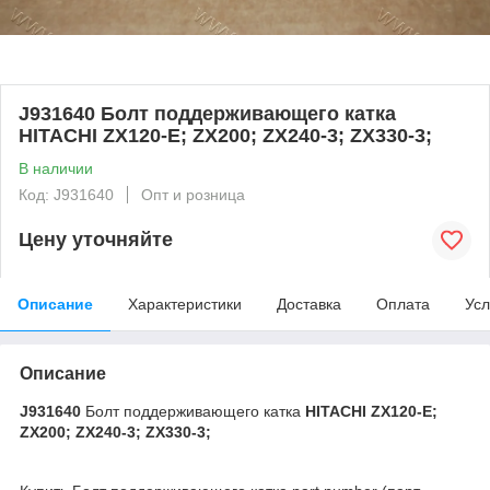
J931640 Болт поддерживающего катка
HITACHI ZX120-E; ZX200; ZX240-3; ZX330-3;
В наличии
Код: J931640
Опт и розница
Цену уточняйте
Описание
Характеристики
Доставка
Оплата
Усл
Описание
J931640
Болт поддерживающего катка
HITACHI ZX120-E;
ZX200; ZX240-3; ZX330-3;