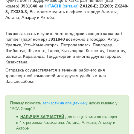
Купить Болт поддерживающего катка part number (парт
номер)
J931640
на
HITACH
I (хитачи)
ZX120-E; ZX200; ZX240-
3; ZX330-3;
Вы можете купить в офисе в городе Алматы,
Астана, Атырау и Актобе.
Так же заказать и купить
Болт поддерживающего катка part
number (парт номер)
J931640
возможно в городах: Актау,
Уральск, Усть-Каменогорск, Петропавловск, Павлодар,
Экибастуз, Шымкент, Тараз, Кызылорда, Кокшетау, Темиртау,
Балхаш, Караганда, Талдыкорган и многих других городах
Казахстана.
Отправка осуществляется в течении рабочего дня
транспортной компанией или другим удобным
для
Вас
способом
.
Почему покупать
запчасти на спецтехнику
нужно именно у
"PCA Group"?
НАЛИЧИЕ ЗАПЧАСТЕЙ
для спецтехники на складах
в 4-х регионах Казахстана: Астана, Алматы, Атырау и
Актобе