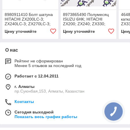
8980911410 Болт шатуна
8973865490 Полумесяц
4648
HITACHI ZX200LC-3;
ISUZU 6HK; HITACHI
катк
ZX240LC-3; ZX270LC-3;
ZX200; ZX240; ZX330;
ZX33
ZAXIS190W-3; ISUZU
Цену уточняйте
Цену уточняйте
Цен
4HK1; 6HK1;
О нас
Рейтинг не сформирован
Менее 5 отзывов за последний год
Работает с 12.04.2011
г. Алматы
пр.Суюнбая,153, Алматы, Казахстан
Контакты
Сегодня выходной
КНОПКА
СВЯЗИ
Показать весь график работы